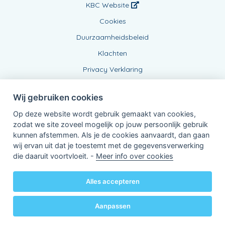
KBC Website
Cookies
Duurzaamheidsbeleid
Klachten
Privacy Verklaring
Wij gebruiken cookies
Op deze website wordt gebruik gemaakt van cookies,
zodat we site zoveel mogelijk op jouw persoonlijk gebruik
kunnen afstemmen. Als je de cookies aanvaardt, dan gaan
wij ervan uit dat je toestemt met de gegevensverwerking
Verbonden Agent, BE0478416866
die daaruit voortvloeit. -
Meer info over cookies
van KBC Verzekeringen nv
Professor Roger Van Overstraetenplein 2
3000 Leuven - Belgie
Alles accepteren
BTW BE 0403.552.563 - RPR Leuven
Powered by
KBC-Agent
(
versie 3.21.0
)
Bene.be
© 2026 alle rechten voorbehouden
Aanpassen