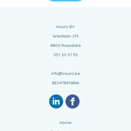
Insuro BV
Westlaan 215
8800 Roeselare
051 20 57 55
info@insuro.be
BE0478416866
Home