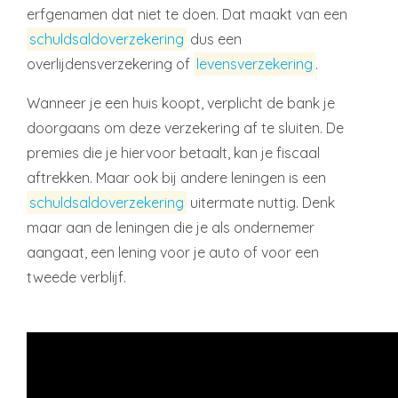
erfgenamen dat niet te doen. Dat maakt van een
schuldsaldoverzekering
dus een
overlijdensverzekering of
levensverzekering
.
Wanneer je een huis koopt, verplicht de bank je
doorgaans om deze verzekering af te sluiten. De
premies die je hiervoor betaalt, kan je fiscaal
aftrekken. Maar ook bij andere leningen is een
schuldsaldoverzekering
uitermate nuttig. Denk
maar aan de leningen die je als ondernemer
aangaat, een lening voor je auto of voor een
tweede verblijf.