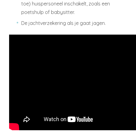
toe) huispersoneel inschakelt, zoals een
poetshulp of babysitter.
De jachtverzekering als je gaat jagen.