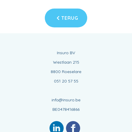
TERUG
Insuro BV
Westlaan 215
8800 Roeselare
051 20 57 55
info@insuro.be
BE0478416866