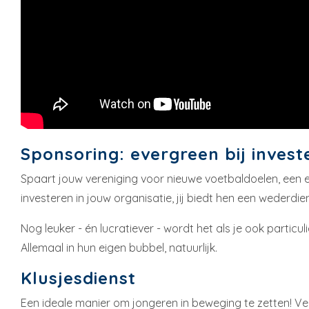
Sponsoring: evergreen bij invest
Spaart jouw vereniging voor nieuwe voetbaldoelen, een eig
investeren in jouw organisatie, jij biedt hen een wederdie
Nog leuker - én lucratiever - wordt het als je ook particu
Allemaal in hun eigen bubbel, natuurlijk.
Klusjesdienst
Een ideale manier om jongeren in beweging te zetten! Ver