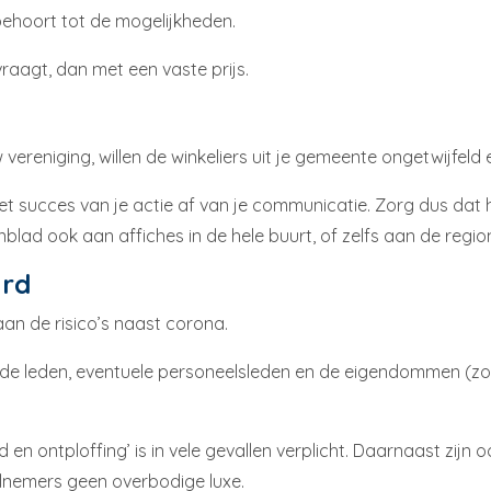
 behoort tot de mogelijkheden.
vraagt, dan met een vaste prijs.
 vereniging, willen de winkeliers uit je gemeente ongetwijfeld 
et succes van je actie af van je communicatie. Zorg dus dat 
nblad ook aan affiches in de hele buurt, of zelfs aan de regio
erd
aan de risico’s naast corona.
al de leden, eventuele personeelsleden en de eigendommen (z
 en ontploffing’ is in vele gevallen verplicht. Daarnaast zijn 
elnemers geen overbodige luxe.