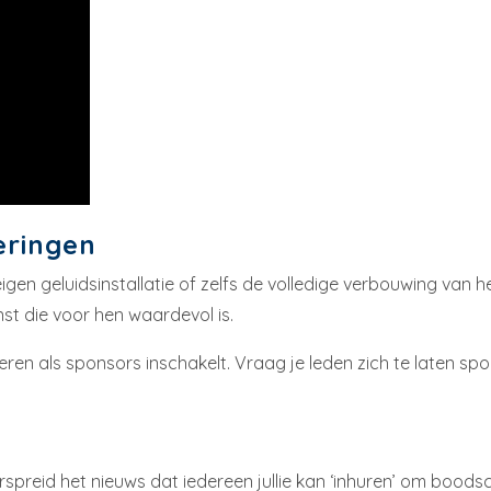
eringen
en geluidsinstallatie of zelfs de volledige verbouwing van he
nst die voor hen waardevol is.
lieren als sponsors inschakelt. Vraag je leden zich te laten s
spreid het nieuws dat iedereen jullie kan ‘inhuren’ om boodsc