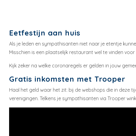
Eetfestijn aan huis
Als je leden en sympathisanten niet naar je etentje kunn
Misschien is een plaatselijk restaurant wel te vinden vo
Kijk zeker na welke coronaregels er gelden in jouw gem
Gratis inkomsten met Trooper
Haal het geld waar het zit: bij de webshops die in deze
verenigingen. Telkens je sympathisanten via Trooper winke