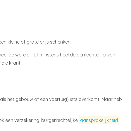
een kleine of grote prijs schenken.
heel de wereld - of minstens heel de gemeente - ervan
nale krant!
oals het gebouw of een voertuig) iets overkomt. Maar heb
ook een verzekering ‘burgerrechtelijke
aansprakelijkheid
’