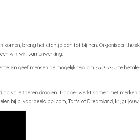
en komen, breng het etentje dan tot bij hen. Organiseer thuis
or een win-win-samenwerking.
eente. En geef mensen de mogelijkheid om
cash free
te betale
 tijd op volle toeren draaien. Trooper werkt samen met merke
len bij bijvoorbeeld bol.com, Torfs of Dreamland, krijgt jouw