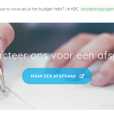
ice to have
als je het budget hebt? Je KBC
verzekeringsagen
cteer ons voor een af
MAAK EEN AFSPRAAK