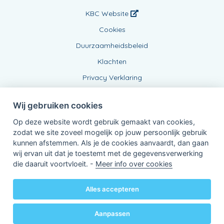
KBC Website
Cookies
Duurzaamheidsbeleid
Klachten
Privacy Verklaring
Wij gebruiken cookies
Op deze website wordt gebruik gemaakt van cookies,
zodat we site zoveel mogelijk op jouw persoonlijk gebruik
kunnen afstemmen. Als je de cookies aanvaardt, dan gaan
wij ervan uit dat je toestemt met de gegevensverwerking
Verbonden Agent, BE0478416866
die daaruit voortvloeit. -
Meer info over cookies
van KBC Verzekeringen nv
Professor Roger Van Overstraetenplein 2
3000 Leuven - Belgie
Alles accepteren
BTW BE 0403.552.563 - RPR Leuven
Powered by
KBC-Agent
(
versie 3.21.0
)
Bene.be
© 2026 alle rechten voorbehouden
Aanpassen