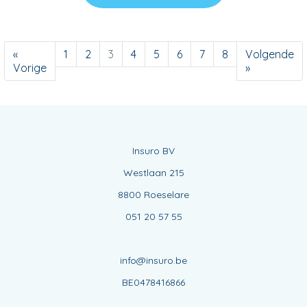
«
1
2
3
4
5
6
7
8
Volgende
Vorige
»
Insuro BV
Westlaan 215
8800 Roeselare
051 20 57 55
info@insuro.be
BE0478416866