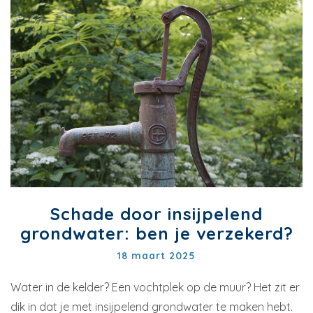
Schade door insijpelend
grondwater: ben je verzekerd?
18 maart 2025
Water in de kelder? Een vochtplek op de muur? Het zit er
dik in dat je met insijpelend grondwater te maken hebt.