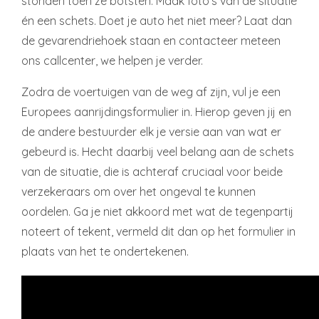
stonden toen ze botsten. Maak foto’s van de situatie
én een schets. Doet je auto het niet meer? Laat dan
de gevarendriehoek staan en contacteer meteen
ons callcenter, we helpen je verder.
Zodra de voertuigen van de weg af zijn, vul je een
Europees aanrijdingsformulier in. Hierop geven jij en
de andere bestuurder elk je versie aan van wat er
gebeurd is. Hecht daarbij veel belang aan de schets
van de situatie, die is achteraf cruciaal voor beide
verzekeraars om over het ongeval te kunnen
oordelen. Ga je niet akkoord met wat de tegenpartij
noteert of tekent, vermeld dit dan op het formulier in
plaats van het te ondertekenen.