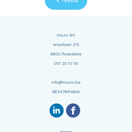
TERUG
Insuro BV
Westlaan 215
8800 Roeselare
051 20 57 55
info@insuro.be
BE0478416866
Home