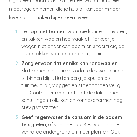
signaleert. Daarnaast kan je heel wat structurele
maatregelen nemen die je huis of kantoor minder
kwetsbaar maken bij extreem weer.
Let op met bomen
, want die kunnen omvallen,
en takken waaien heel vaak af. Parkeer je
wagen niet onder een boom en snoei tijdig de
oude takken van de bomen in je tuin.
Zorg ervoor dat er niks kan rondwaaien
.
Sluit ramen en deuren, zodat alles wat binnen
is, binnen blijft. Buiten berg je spullen als
tuinmeubilair, vlaggen en stoepborden veilig
op. Controleer regelmatig of de dakpannen,
schuttingen, rolluiken en zonneschermen nog
stevig vastzitten.
Geef regenwater de kans om in de bodem
te sijpelen
, of vang het op. Kies voor minder
verharde ondergrond en meer planten. Ook