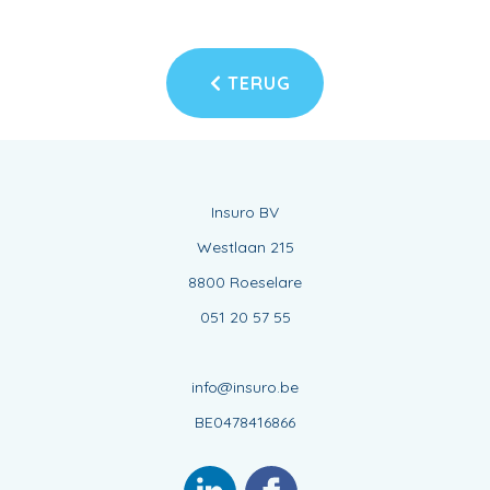
TERUG
Insuro BV
Westlaan 215
8800 Roeselare
051 20 57 55
info@insuro.be
BE0478416866