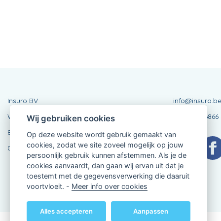
Insuro BV
info@insuro.b
Westlaan 215
BE0478416866
Wij gebruiken cookies
8800 Roeselare
Op deze website wordt gebruik gemaakt van
cookies, zodat we site zoveel mogelijk op jouw
051 20 57 55
persoonlijk gebruik kunnen afstemmen. Als je de
cookies aanvaardt, dan gaan wij ervan uit dat je
toestemt met de gegevensverwerking die daaruit
voortvloeit. -
Meer info over cookies
Alles accepteren
Aanpassen