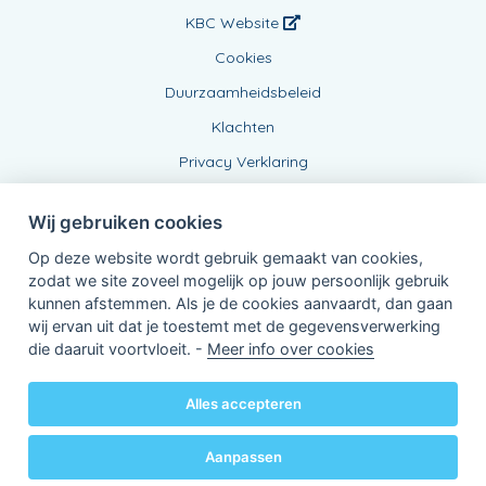
KBC Website
Cookies
Duurzaamheidsbeleid
Klachten
Privacy Verklaring
Wij gebruiken cookies
Op deze website wordt gebruik gemaakt van cookies,
zodat we site zoveel mogelijk op jouw persoonlijk gebruik
kunnen afstemmen. Als je de cookies aanvaardt, dan gaan
wij ervan uit dat je toestemt met de gegevensverwerking
Verbonden Agent, BE0478416866
die daaruit voortvloeit. -
Meer info over cookies
van KBC Verzekeringen nv
Professor Roger Van Overstraetenplein 2
3000 Leuven - Belgie
Alles accepteren
BTW BE 0403.552.563 - RPR Leuven
Powered by
KBC-Agent
(
versie 3.21.0
)
Bene.be
© 2026 alle rechten voorbehouden
Aanpassen