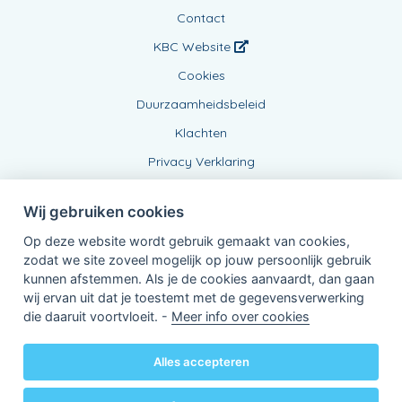
Contact
KBC Website
Cookies
Duurzaamheidsbeleid
Klachten
Privacy Verklaring
Wij gebruiken cookies
Op deze website wordt gebruik gemaakt van cookies,
zodat we site zoveel mogelijk op jouw persoonlijk gebruik
kunnen afstemmen. Als je de cookies aanvaardt, dan gaan
wij ervan uit dat je toestemt met de gegevensverwerking
Verbonden Agent, BE0478416866
die daaruit voortvloeit. -
Meer info over cookies
van KBC Verzekeringen nv
Professor Roger Van Overstraetenplein 2
3000 Leuven - Belgie
Alles accepteren
BTW BE 0403.552.563 - RPR Leuven
Powered by
KBC-Agent
(
versie 3.21.0
)