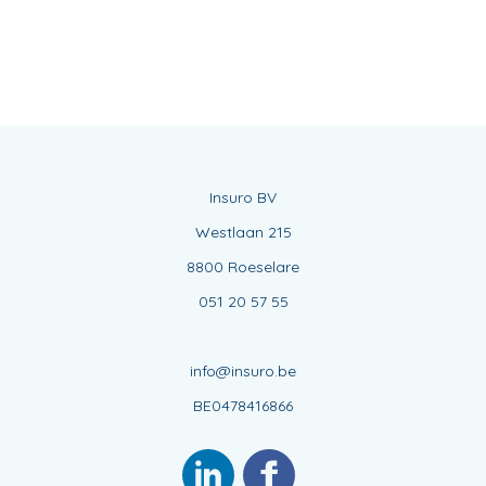
Insuro BV
Westlaan 215
8800 Roeselare
051 20 57 55
info@insuro.be
BE0478416866